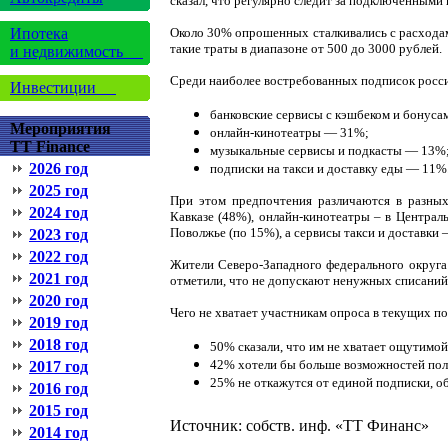
сказал, что регулярно следит за подключенными
Ипотека
Около 30% опрошенных сталкивались с расходам
такие траты в диапазоне от 500 до 3000 рублей.
и недвижимость
Среди наиболее востребованных подписок росси
Инвестиции
банковские сервисы с кэшбеком и бонус
Мероприятия
онлайн-кинотеатры — 31%;
TT Finance
музыкальные сервисы и подкасты — 13%
2026 год
подписки на такси и доставку еды — 11%
2025 год
При этом предпочтения различаются в разных
2024 год
Кавказе (48%), онлайн-кинотеатры – в Централ
Поволжье (по 15%), а сервисы такси и доставки
2023 год
2022 год
Жители Северо-Западного федерального округа
2021 год
отметили, что не допускают ненужных списаний
2020 год
Чего не хватает участникам опроса в текущих п
2019 год
2018 год
50% сказали, что им не хватает ощутимой
42% хотели бы больше возможностей пол
2017 год
25% не откажутся от единой подписки, 
2016 год
2015 год
Источник: собств. инф. «ТТ Финанс»
2014 год