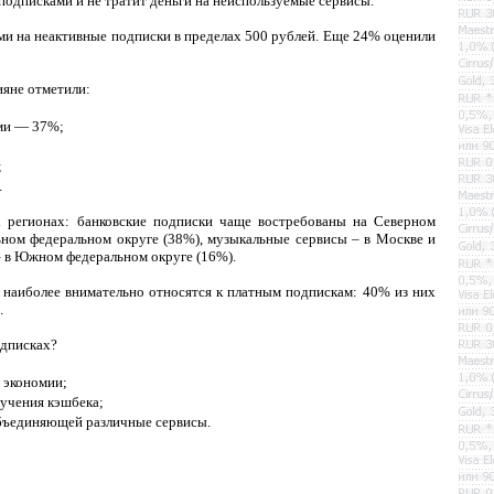
 подписками и не тратит деньги на неиспользуемые сервисы.
и на неактивные подписки в пределах 500 рублей. Еще 24% оценили
яне отметили:
ами — 37%;
;
.
 регионах: банковские подписки чаще востребованы на Северном
ьном федеральном округе (38%), музыкальные сервисы – в Москве и
 – в Южном федеральном округе (16%).
 наиболее внимательно относятся к платным подпискам: 40% из них
.
одписках?
 экономии;
учения кэшбека;
объединяющей различные сервисы.