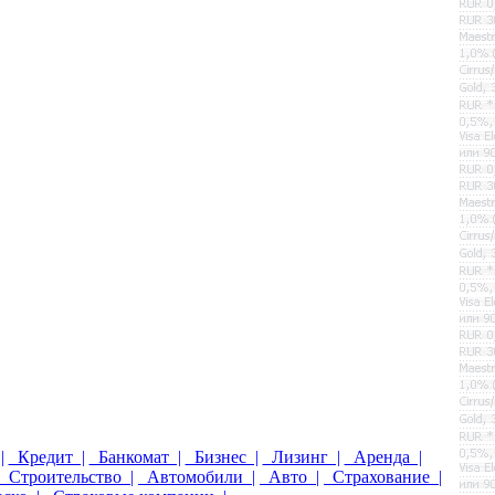
|
Кредит |
Банкомат |
Бизнес |
Лизинг |
Аренда |
Строительство |
Автомобили |
Авто |
Страхование |