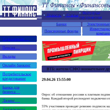
Выгодные
Новости
Статьи
предложения
Банки
Электронные
Инвестици
Пенсионные фонды
компан
Страхование
Пенсия
Вклады
Онлайн банкинг
ВТБ: жители СЗФО внимательнее дру
Потребительское
кредитование
29.04.26 15:55:00
Банки для
бизнеса
Опрос об отношении россиян к платным подпис
банка. Каждый второй респондент подключил от 
Лизинг
55% участников проводят ревизию подписок ка
Автокредиты