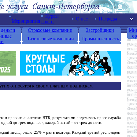
Курсы
О нас
Награды
Мероприятия
валют
 деньги
Страховые компании
Застройщики
Мик
онные
ор
Лизинговые компании
Промышленность
ии
гих относятся к своим платным подпискам
кам провели аналитики ВТБ, результатами поделилась пресс-служба
одной до трех подписок, каждый пятый – от трех до пяти.
ждый месяц, около 25% – раз в полгода. Каждый третий респондент