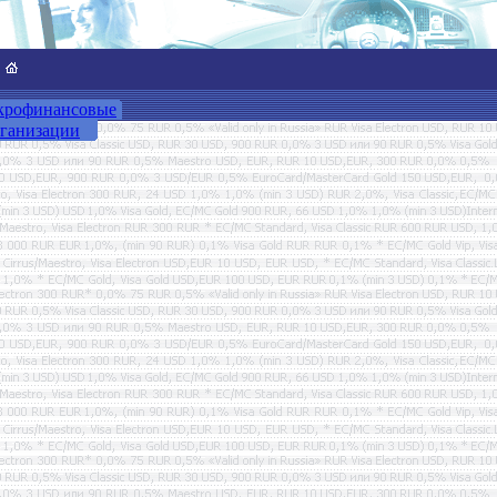
рофинансовые
ганизации